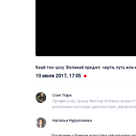
Киай ток-шоу: Великий предел: черта, путь или
10 июля 2017, 17:05
Сонг Парк
Профессор, Гранд Мастер боевых искусств,
различных методик диагностики, управлен
Наталья Нуруллаева
Поговорим о боевом искусстве тайцзицюань или