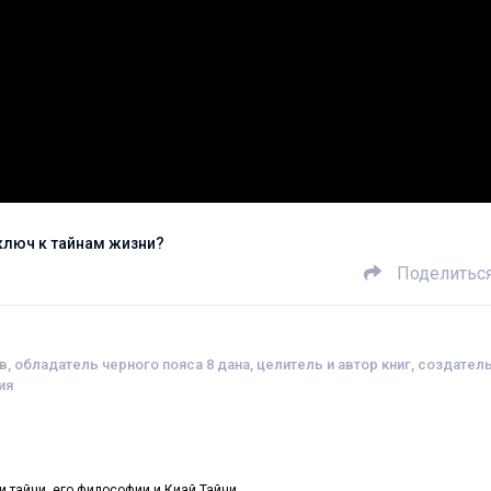
 ключ к тайнам жизни?
Поделитьс
 обладатель черного пояса 8 дана, целитель и автор книг, создател
ия
 тайчи, его философии и Киай Тайчи.