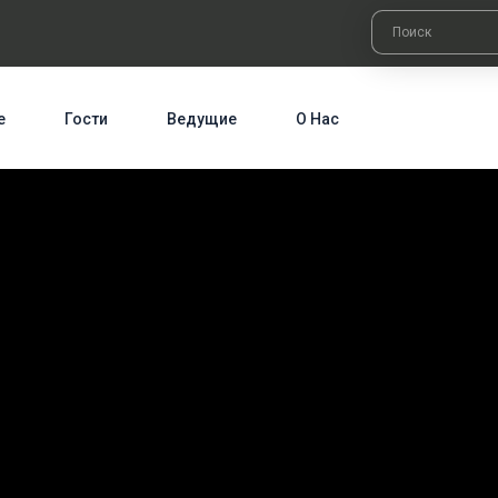
е
Гости
Ведущие
О Нас