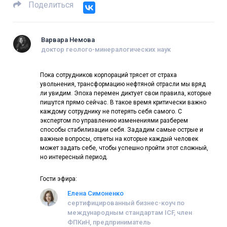
Поделиться
Варвара Немова
доктор геолого-минералогических наук
Пока сотрудников корпораций трясет от страха
увольнения, трансформацию нефтяной отрасли мы вряд
ли увидим. Эпоха перемен диктует свои правила, которые
пишутся прямо сейчас. В такое время критически важно
каждому сотруднику не потерять себя самого. С
экспертом по управлению изменениями разберем
способы стабилизации себя. Зададим самые острые и
важные вопросы, ответы на которые каждый человек
может задать себе, чтобы успешно пройти этот сложный,
но интересный период.
Гости эфира:
Елена Симоненко
сертифицированный бизнес-коуч по
международным стандартам ICF, член
ФПКиН, предприниматель