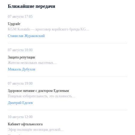
Ближайшие передачи
07 августа 17:05
Upgrade
KGM Korando — кроссовер корейского бренда KG....
Станислав Жураковский
07 августа 18:00
Защита репутации
Жители нескольких высотных....
Микаэль Дубухов
07 августа 19:00
Здоровое питание с доктором Еделевым
Пищевая избирательность, это склонность....
Дмитрий Еделев
10 августа 12:00
Кабинет офтальмолога
Эфир посвящён эволюции детской....