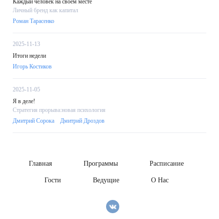
Каждый человек на своём месте
Личный бренд как капитал
Роман Тарасенко
2025-11-13
Итоги недели
Игорь Костиков
2025-11-05
Я в деле!
Стратегия прорыва:новая психология
Дмитрий Сорока
Дмитрий Дроздов
Главная
Программы
Расписание
Гости
Ведущие
О Нас