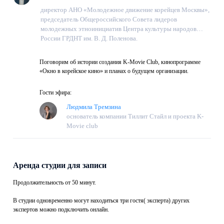
директор АНО «Молодежное движение корейцев Москвы»,
председатель Общероссийского Совета лидеров
молодежных этноинициатив Центра культуры народов
России ГРДНТ им. В. Д. Поленова.
Поговорим об истории создания K-Movie Club, кинопрограмме
«Окно в корейское кино» и планах о будущем организации.
Гости эфира:
Людмила Тремзина
основатель компании Тиллит Стайл и проекта K-
Movie club
Аренда студии для записи
Продолжительность от 50 минут.
В студии одновременно могут находиться три гостя( эксперта) других
экспертов можно подключить онлайн.