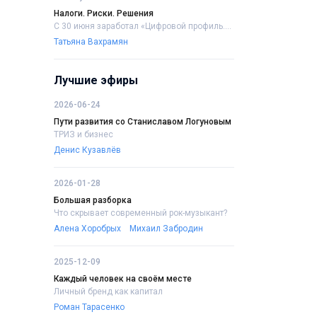
Налоги. Риски. Решения
С 30 июня заработал «Цифровой профиль....
Татьяна Вахрамян
Лучшие эфиры
2026-06-24
Пути развития со Станиславом Логуновым
ТРИЗ и бизнес
Денис Кузавлёв
2026-01-28
Большая разборка
Что скрывает современный рок-музыкант?
Алена Хоробрых
Михаил Забродин
2025-12-09
Каждый человек на своём месте
Личный бренд как капитал
Роман Тарасенко