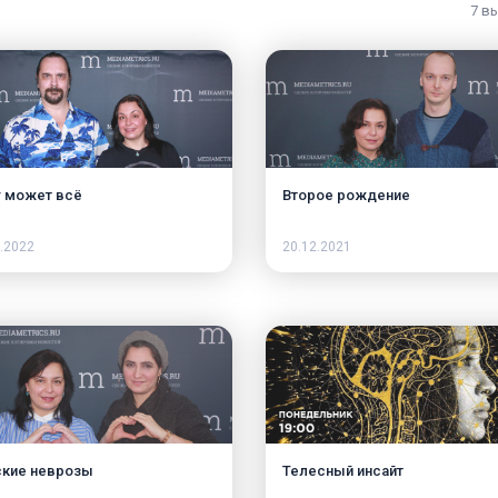
7 в
 может всё
Второе рождение​
.2022
20.12.2021
кие неврозы
Телесный инсайт