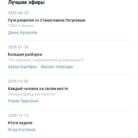
Лучшие эфиры
2026-06-24
Пути развития со Станиславом Логуновым
ТРИЗ и бизнес
Денис Кузавлёв
2026-01-28
Большая разборка
Что скрывает современный рок-музыкант?
Алена Хоробрых
Михаил Забродин
2025-12-09
Каждый человек на своём месте
Личный бренд как капитал
Роман Тарасенко
2025-11-13
Итоги недели
Игорь Костиков