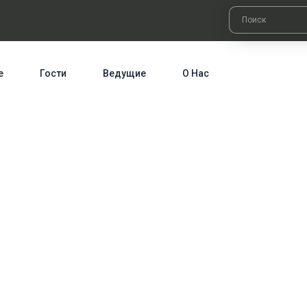
е
Гости
Ведущие
О Нас