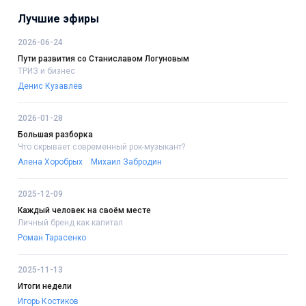
Лучшие эфиры
2026-06-24
Пути развития со Станиславом Логуновым
ТРИЗ и бизнес
Денис Кузавлёв
2026-01-28
Большая разборка
Что скрывает современный рок-музыкант?
Алена Хоробрых
Михаил Забродин
2025-12-09
Каждый человек на своём месте
Личный бренд как капитал
Роман Тарасенко
2025-11-13
Итоги недели
Игорь Костиков