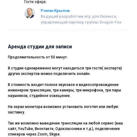
Гости эфира:
мира, явлений и событий
Роман Крылов
Ведущий разработчик игр для бизнеса,
управляющий партнер группы Dragon-Fox
Аренда студии для записи
Продолжительность от 50 минут.
В студии одновременно могут находиться три гостя( эксперта)
других экспертов можно подключить онлайн.
В стоимость входит полное звуковое и видеосопровождение
инженером трансляции, три камеры, три микрофона, три пары
наушников, студийное освещение.
На экран монитора возможно установить логотип или любую
заставку.
Так же возможно выведение трансляции на любой сервис (ваш
сайт, YouTube, Вконтакте, Одоклассники и т.д.), подключение
спикеров через Zoom, Skype.