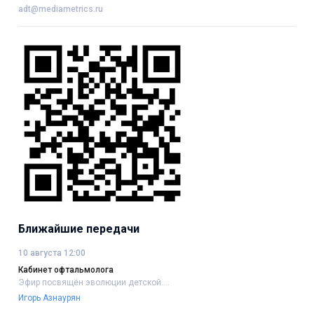
adt@mediametrics.ru
Ближайшие передачи
10 августа 12:00
Кабинет офтальмолога
Эфир посвящён эволюции детской....
Игорь Азнаурян