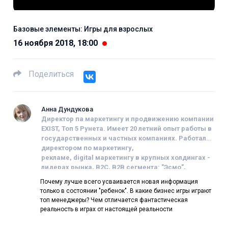
Базовые элементы: Игры для взрослых
16 ноября 2018, 18:00
Поделиться
Анна Дундукова
Директор па маркетингу и продвижению компании
EXIST, Топ 5 Рунета
.
Имеет 20 летний опыт работы в
государственных и частных компаниях.
Работала
директором по маркетингу,
рекламе,
digital
маркетингу в крупных холдингах -
лидерах рынка, В2С, В2В сегмента: "Эсмо",
"Комус", "Century21", Издательских
Почему лучше всего усваивается новая информация
домах,
медиахолдингах
и др.
со- основатель
только в состоянии "ребенок". В какие бизнес игры играют
проекта "
H
uman business". Гости программы -
топ менеджеры? Чем отличается фантастическая
эксперты, ученые, философы, бизнесмены,
реальность в играх от настоящей реальности
лидеры конфессий, которые могут раскрыть
базовые законы нашей жизни, окружающего