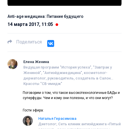
Anti-age медицина: Питание будущего
14 марта 2017, 11:05
Поделиться
Елена Женина
Ведущая программ "История успеха", "Завтрак у
Жениной", "Антиэйджмедицина", косметолог-
дерматолог, руководитель, создатель в Салон
Красоты "СБ-имидж"
Поговорим о том, что такое высокотехнологичные БАДы и
суперфуды. Чем и кому они полезны, и что они могут?
Гости эфира:
Наталья Герасимова
Диетолог; Сеть клиник антиэйджинга «Пятый