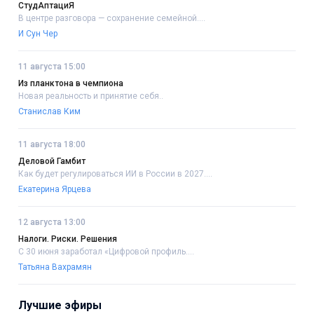
СтудАптациЯ
В центре разговора — сохранение семейной....
И Сун Чер
11 августа 15:00
Из планктона в чемпиона
Новая реальность и принятие себя..
Станислав Ким
11 августа 18:00
Деловой Гамбит
Как будет регулироваться ИИ в России в 2027....
Екатерина Ярцева
12 августа 13:00
Налоги. Риски. Решения
С 30 июня заработал «Цифровой профиль....
Татьяна Вахрамян
Лучшие эфиры