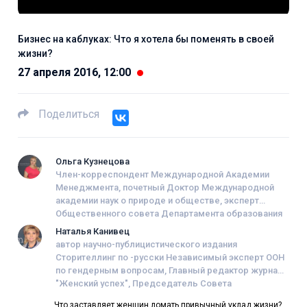
Бизнес на каблуках: Что я хотела бы поменять в своей
жизни?
27 апреля 2016, 12:00
Поделиться
Ольга Кузнецова
Член-корреспондент Международной Академии
Менеджмента, почетный Доктор Международной
академии наук о природе и обществе, эксперт
Общественного совета Департамента образования
города Москвы, преподаватель Федерального
Наталья Канивец
государственного образовательного учреждения
автор научно-публицистического издания
высшего образования « Национальный
Сторителлинг по -русски Независимый эксперт ООН
исследовательский университет «Высшая школа
по гендерным вопросам, Главный редактор журнала
экономики», лауреат премии канала mediametrics.ru,
"Женский успех", Председатель Совета
журналист
Общероссийской общественной организации «
Что заставляет женщин ломать привычный уклад жизни?