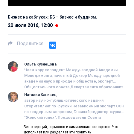
Бизнес на каблуках: ББ – бизнес и буддизм.
20 июля 2016, 12:00
Поделиться
Ольга Кузнецова
Член-корреспондент Международной Академии
Менеджмента, почетный Доктор Международной
академии наук о природе и обществе, эксперт
Общественного совета Департамента образования
города Москвы, преподаватель Федерального
Наталья Канивец
государственного образовательного учреждения
автор научно-публицистического издания
высшего образования « Национальный
Сторителлинг по -русски Независимый эксперт ООН
исследовательский университет «Высшая школа
по гендерным вопросам, Главный редактор журнала
экономики», лауреат премии канала mediametrics.ru,
"Женский успех", Председатель Совета
журналист
Общероссийской общественной организации «
Без операций, гормонов и химических препаратов. Что
Деловые женщины России»
дополняет или разделяет эти понятия?