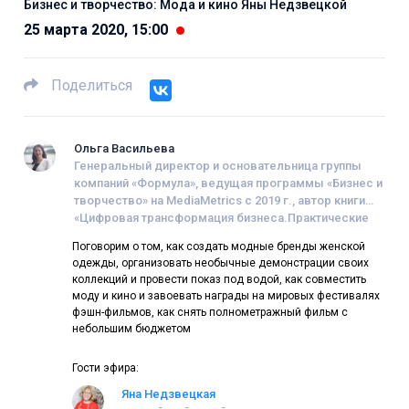
Бизнес и творчество: Мода и кино Яны Недзвецкой
25 марта 2020, 15:00
Поделиться
Ольга Васильева
Генеральный директор и основательница группы
компаний «Формула», ведущая программы «Бизнес и
творчество» на MediaMetrics с 2019 г., автор книги
«Цифровая трансформация бизнеса.Практические
советы для первых лиц компаний»
Поговорим о том, как создать модные бренды женской
одежды, организовать необычные демонстрации своих
коллекций и провести показ под водой, как совместить
моду и кино и завоевать награды на мировых фестивалях
фэшн-фильмов, как снять полнометражный фильм с
небольшим бюджетом
Гости эфира:
Яна Недзвецкая