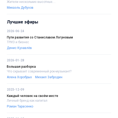
Жители нескольких высотных....
Микаэль Дубухов
Лучшие эфиры
2026-06-24
Пути развития со Станиславом Логуновым
ТРИЗ и бизнес
Денис Кузавлёв
2026-01-28
Большая разборка
Что скрывает современный рок-музыкант?
Алена Хоробрых
Михаил Забродин
2025-12-09
Каждый человек на своём месте
Личный бренд как капитал
Роман Тарасенко