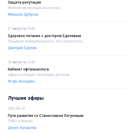
Защита репутации
Жители нескольких высотных....
Микаэль Дубухов
07 августа 19:00
Здоровое питание с доктором Еделевым
Пищевая избирательность, это склонность....
Дмитрий Еделев
10 августа 12:00
Кабинет офтальмолога
Эфир посвящён эволюции детской....
Игорь Азнаурян
Лучшие эфиры
2026-06-24
Пути развития со Станиславом Логуновым
ТРИЗ и бизнес
Денис Кузавлёв