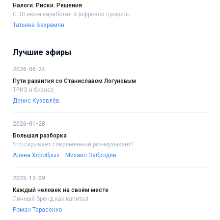
Налоги. Риски. Решения
С 30 июня заработал «Цифровой профиль....
Татьяна Вахрамян
Лучшие эфиры
2026-06-24
Пути развития со Станиславом Логуновым
ТРИЗ и бизнес
Денис Кузавлёв
2026-01-28
Большая разборка
Что скрывает современный рок-музыкант?
Алена Хоробрых
Михаил Забродин
2025-12-09
Каждый человек на своём месте
Личный бренд как капитал
Роман Тарасенко