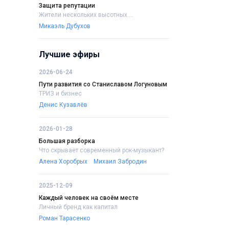
Защита репутации
Жители нескольких высотных....
Микаэль Дубухов
Лучшие эфиры
2026-06-24
Пути развития со Станиславом Логуновым
ТРИЗ и бизнес
Денис Кузавлёв
2026-01-28
Большая разборка
Что скрывает современный рок-музыкант?
Алена Хоробрых
Михаил Забродин
2025-12-09
Каждый человек на своём месте
Личный бренд как капитал
Роман Тарасенко