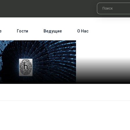
е
Гости
Ведущие
О Нас