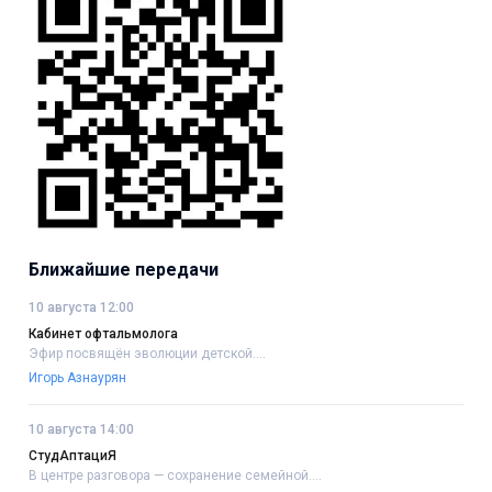
Ближайшие передачи
10 августа 12:00
Кабинет офтальмолога
Эфир посвящён эволюции детской....
Игорь Азнаурян
10 августа 14:00
СтудАптациЯ
В центре разговора — сохранение семейной....