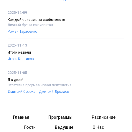
2025-12-09
Каждый человек на своём месте
Личный бренд как капитал
Роман Тарасенко
2025-11-13
Итоги недели
Игорь Костиков
2025-11-05
Я в деле!
Стратегия прорыва:новая психология
Дмитрий Сорока
Дмитрий Дроздов
Главная
Программы
Расписание
Гости
Ведущие
О Нас