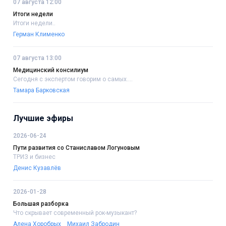
07 августа 12:00
Итоги недели
Итоги недели..
Герман Клименко
07 августа 13:00
Медицинский консилиум
Сегодня с экспертом говорим о самых....
Тамара Барковская
Лучшие эфиры
2026-06-24
Пути развития со Станиславом Логуновым
ТРИЗ и бизнес
Денис Кузавлёв
2026-01-28
Большая разборка
Что скрывает современный рок-музыкант?
Алена Хоробрых
Михаил Забродин