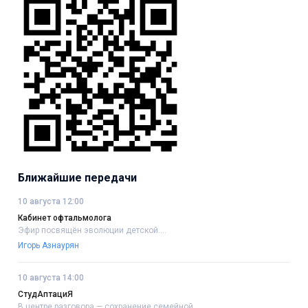
Ближайшие передачи
10 августа 12:00
Кабинет офтальмолога
Эфир посвящён эволюции детской....
Игорь Азнаурян
10 августа 14:00
СтудАптациЯ
В центре разговора — сохранение семейной....