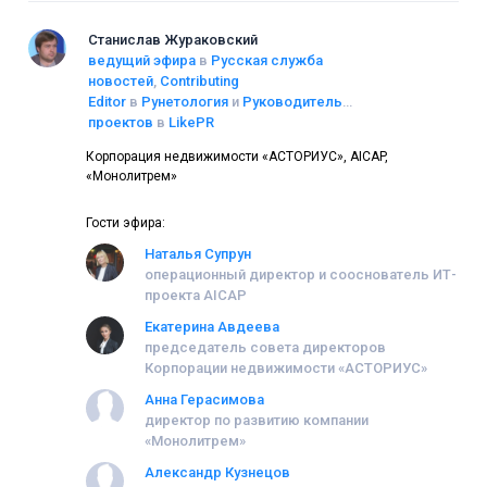
Станислав Жураковский
ведущий эфира
в
Русская служба
новостей
,
Contributing
Editor
в
Рунетология
и
Руководитель
проектов
в
LikePR
Корпорация недвижимости «АСТОРИУС», AICAP,
«Монолитрем»
Гости эфира:
Наталья Супрун
операционный директор и сооснователь ИТ-
проекта AICAP
Екатерина Авдеева
председатель совета директоров
Корпорации недвижимости «АСТОРИУС»
Анна Герасимова
директор по развитию компании
«Монолитрем»
Александр Кузнецов