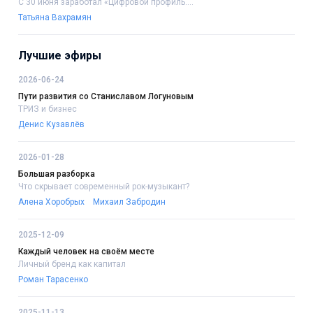
С 30 июня заработал «Цифровой профиль....
Татьяна Вахрамян
Лучшие эфиры
2026-06-24
Пути развития со Станиславом Логуновым
ТРИЗ и бизнес
Денис Кузавлёв
2026-01-28
Большая разборка
Что скрывает современный рок-музыкант?
Алена Хоробрых
Михаил Забродин
2025-12-09
Каждый человек на своём месте
Личный бренд как капитал
Роман Тарасенко
2025-11-13