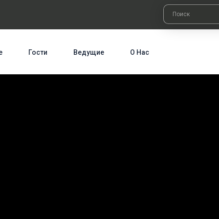
е
Гости
Ведущие
О Нас