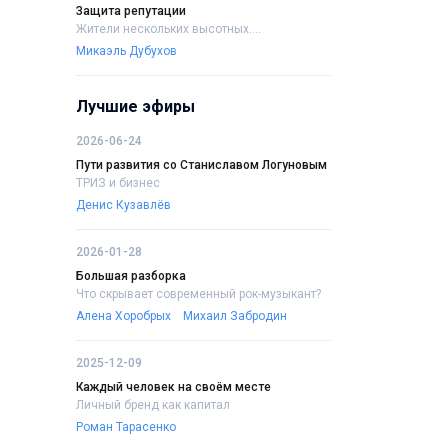
Защита репутации
Жители нескольких высотных....
Микаэль Дубухов
Лучшие эфиры
2026-06-24
Пути развития со Станиславом Логуновым
ТРИЗ и бизнес
Денис Кузавлёв
2026-01-28
Большая разборка
Что скрывает современный рок-музыкант?
Алена Хоробрых
Михаил Забродин
2025-12-09
Каждый человек на своём месте
Личный бренд как капитал
Роман Тарасенко