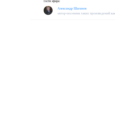
Гости эфира:
Александр Шаганов
автор-песенник таких произведений как