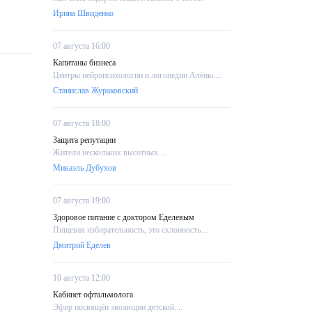
Ирина Швиденко
07 августа 16:00
Капитаны бизнеса
Центры нейропсихологии и логопедии Алёны....
Станислав Жураковский
07 августа 18:00
Защита репутации
Жители нескольких высотных....
Микаэль Дубухов
07 августа 19:00
Здоровое питание с доктором Еделевым
Пищевая избирательность, это склонность....
Дмитрий Еделев
10 августа 12:00
Кабинет офтальмолога
Эфир посвящён эволюции детской....