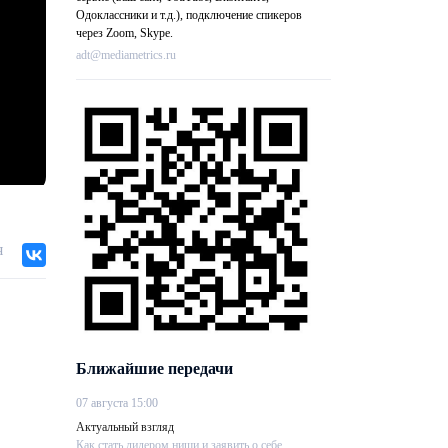
Одоклассники и т.д.), подключение спикеров
через Zoom, Skype.
adt@mediametrics.ru
я
Ближайшие передачи
07 августа 15:00
Актуальный взгляд
Как стать лидером ниши и заявить о себе....