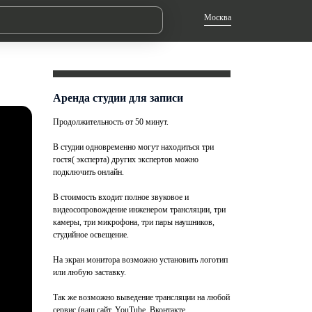
Москва
Аренда студии для записи
Продолжительность от 50 минут.
В студии одновременно могут находиться три
гостя( эксперта) других экспертов можно
подключить онлайн.
В стоимость входит полное звуковое и
видеосопровождение инженером трансляции, три
камеры, три микрофона, три пары наушников,
студийное освещение.
На экран монитора возможно установить логотип
или любую заставку.
Так же возможно выведение трансляции на любой
сервис (ваш сайт, YouTube, Вконтакте,