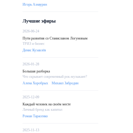
Игорь Азнаурян
Лучшие эфиры
2026-06-24
Пути развития со Станиславом Логуновым
ТРИЗ и бизнес
Денис Кузавлёв
2026-01-28
Большая разборка
Что скрывает современный рок-музыкант?
Алена Хоробрых
Михаил Забродин
2025-12-09
Каждый человек на своём месте
Личный бренд как капитал
Роман Тарасенко
2025-11-13