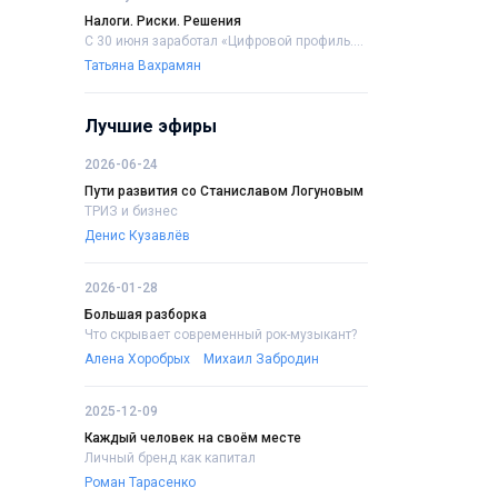
Налоги. Риски. Решения
С 30 июня заработал «Цифровой профиль....
Татьяна Вахрамян
Лучшие эфиры
2026-06-24
Пути развития со Станиславом Логуновым
ТРИЗ и бизнес
Денис Кузавлёв
2026-01-28
Большая разборка
Что скрывает современный рок-музыкант?
Алена Хоробрых
Михаил Забродин
2025-12-09
Каждый человек на своём месте
Личный бренд как капитал
Роман Тарасенко