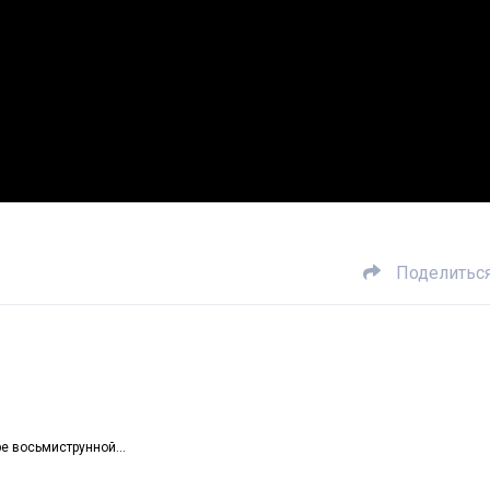
Поделитьс
аре восьмиструнной…