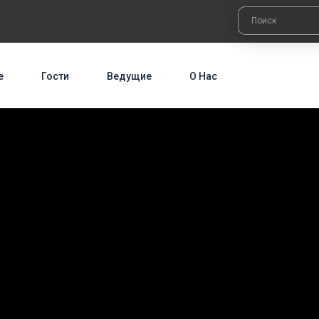
е
Гости
Ведущие
О Нас