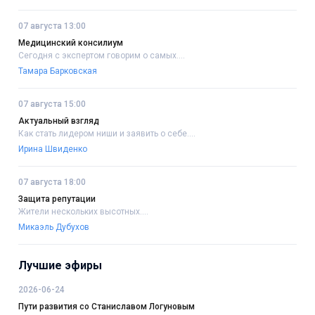
07 августа 13:00
Медицинский консилиум
Сегодня с экспертом говорим о самых....
Тамара Барковская
07 августа 15:00
Актуальный взгляд
Как стать лидером ниши и заявить о себе....
Ирина Швиденко
07 августа 18:00
Защита репутации
Жители нескольких высотных....
Микаэль Дубухов
Лучшие эфиры
2026-06-24
Пути развития со Станиславом Логуновым