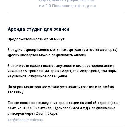
образования, профессор РЭУ
им.Г.В.Плеханова, к.ф.н., д.э.н.
Аренда студии для записи
Продолжительность от 50 минут.
В студии одновременно могут находиться три гостя( эксперта)
других экспертов можно подключить онлайн.
В стоимость входит полное звуковое и видеосопровождение
инженером трансляции, три камеры, три микрофона, три пары
наушников, студийное освещение.
На экран монитора возможно установить логотип или любую
заставку.
Так же возможно выведение трансляции на любой сервис (ваш
сайт, YouTube, Вконтакте, Одоклассники и т.д.), подключение
спикеров через Zoom, Skype.
adt@mediametrics.ru