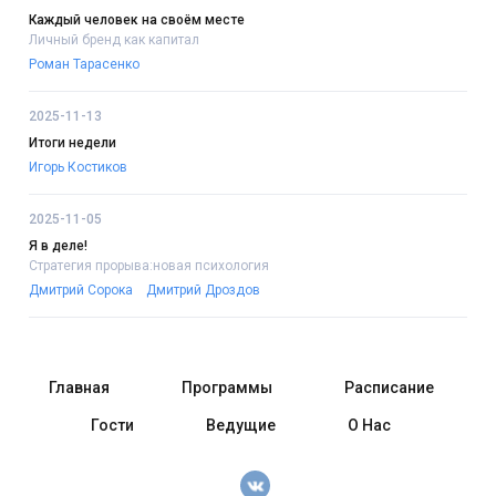
Каждый человек на своём месте
Личный бренд как капитал
Роман Тарасенко
2025-11-13
Итоги недели
Игорь Костиков
2025-11-05
Я в деле!
Стратегия прорыва:новая психология
Дмитрий Сорока
Дмитрий Дроздов
Главная
Программы
Расписание
Гости
Ведущие
О Нас