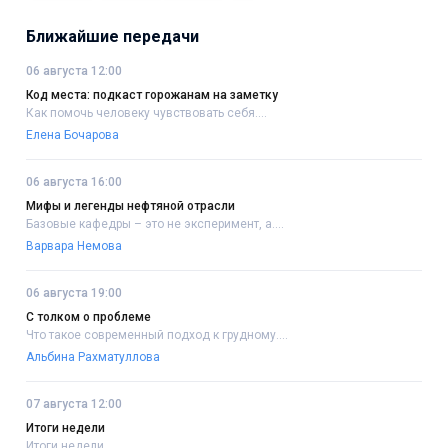
Ближайшие передачи
06 августа 12:00
Код места: подкаст горожанам на заметку
Как помочь человеку чувствовать себя....
Елена Бочарова
06 августа 16:00
Мифы и легенды нефтяной отрасли
Базовые кафедры – это не эксперимент, а....
Варвара Немова
06 августа 19:00
С толком о проблеме
Что такое современный подход к грудному....
Альбина Рахматуллова
07 августа 12:00
Итоги недели
Итоги недели..