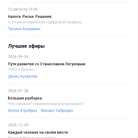
12 августа 13:00
Налоги. Риски. Решения
С 30 июня заработал «Цифровой профиль....
Татьяна Вахрамян
Лучшие эфиры
2026-06-24
Пути развития со Станиславом Логуновым
ТРИЗ и бизнес
Денис Кузавлёв
2026-01-28
Большая разборка
Что скрывает современный рок-музыкант?
Алена Хоробрых
Михаил Забродин
2025-12-09
Каждый человек на своём месте
Личный бренд как капитал