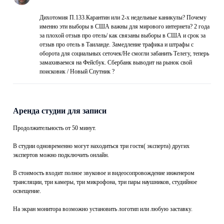
Дихотомия П.133.Карантин или 2-х недельные каникулы? Почему
именно эти выборы в США важны для мирового интернета? 2 года
за плохой отзыв про отель/ как связаны выборы в США и срок за
отзыв про отель в Таиланде. Замедление трафика и штрафы с
оборота для социальных сеточек/Не смогли забанить Телегу, теперь
замахиваемся на Фейсбук. Сбербанк выводит на рынок свой
поисковик / Новый Спутник ?
Аренда студии для записи
Продолжительность от 50 минут.
В студии одновременно могут находиться три гостя( эксперта) других
экспертов можно подключить онлайн.
В стоимость входит полное звуковое и видеосопровождение инженером
трансляции, три камеры, три микрофона, три пары наушников, студийное
освещение.
На экран монитора возможно установить логотип или любую заставку.