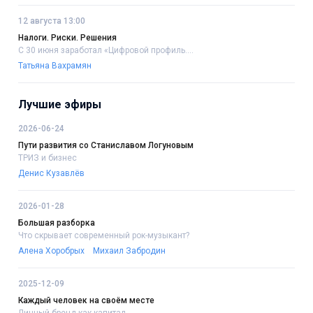
12 августа 13:00
Налоги. Риски. Решения
С 30 июня заработал «Цифровой профиль....
Татьяна Вахрамян
Лучшие эфиры
2026-06-24
Пути развития со Станиславом Логуновым
ТРИЗ и бизнес
Денис Кузавлёв
2026-01-28
Большая разборка
Что скрывает современный рок-музыкант?
Алена Хоробрых
Михаил Забродин
2025-12-09
Каждый человек на своём месте
Личный бренд как капитал