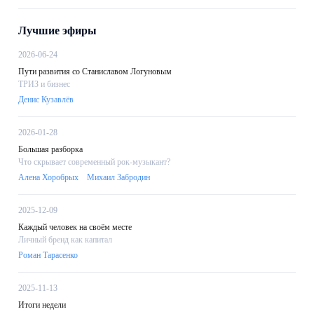
Лучшие эфиры
2026-06-24
Пути развития со Станиславом Логуновым
ТРИЗ и бизнес
Денис Кузавлёв
2026-01-28
Большая разборка
Что скрывает современный рок-музыкант?
Алена Хоробрых
Михаил Забродин
2025-12-09
Каждый человек на своём месте
Личный бренд как капитал
Роман Тарасенко
2025-11-13
Итоги недели