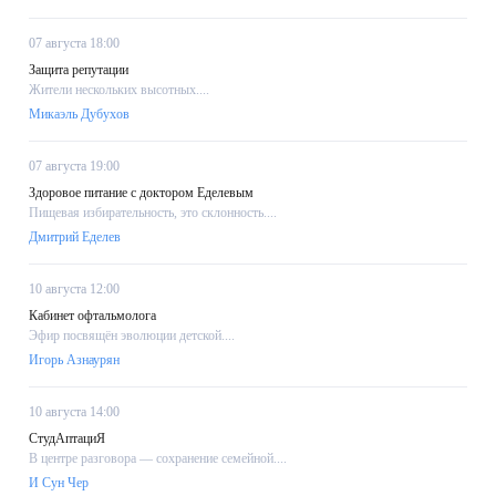
07 августа 18:00
Защита репутации
Жители нескольких высотных....
Микаэль Дубухов
07 августа 19:00
Здоровое питание с доктором Еделевым
Пищевая избирательность, это склонность....
Дмитрий Еделев
10 августа 12:00
Кабинет офтальмолога
Эфир посвящён эволюции детской....
Игорь Азнаурян
10 августа 14:00
СтудАптациЯ
В центре разговора — сохранение семейной....
И Сун Чер