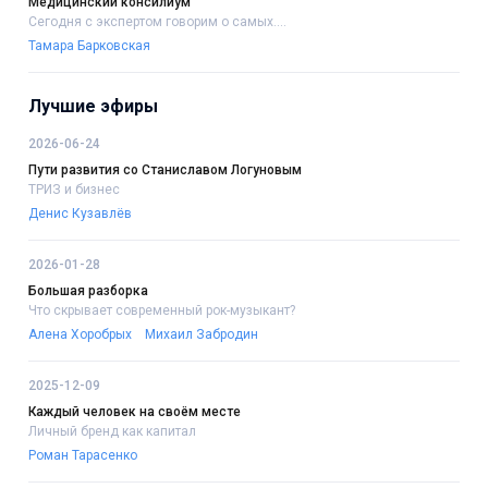
Медицинский консилиум
Сегодня с экспертом говорим о самых....
Тамара Барковская
Лучшие эфиры
2026-06-24
Пути развития со Станиславом Логуновым
ТРИЗ и бизнес
Денис Кузавлёв
2026-01-28
Большая разборка
Что скрывает современный рок-музыкант?
Алена Хоробрых
Михаил Забродин
2025-12-09
Каждый человек на своём месте
Личный бренд как капитал
Роман Тарасенко