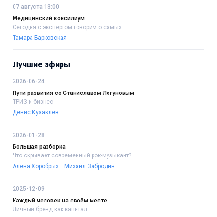
07 августа 13:00
Медицинский консилиум
Сегодня с экспертом говорим о самых....
Тамара Барковская
Лучшие эфиры
2026-06-24
Пути развития со Станиславом Логуновым
ТРИЗ и бизнес
Денис Кузавлёв
2026-01-28
Большая разборка
Что скрывает современный рок-музыкант?
Алена Хоробрых
Михаил Забродин
2025-12-09
Каждый человек на своём месте
Личный бренд как капитал