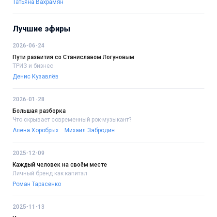
Татьяна Вахрамян
Лучшие эфиры
2026-06-24
Пути развития со Станиславом Логуновым
ТРИЗ и бизнес
Денис Кузавлёв
2026-01-28
Большая разборка
Что скрывает современный рок-музыкант?
Алена Хоробрых
Михаил Забродин
2025-12-09
Каждый человек на своём месте
Личный бренд как капитал
Роман Тарасенко
2025-11-13