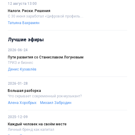
12 августа 13:00
Налоги. Риски. Решения
С 30 июня заработал «Цифровой профиль....
Татьяна Вахрамян
Лучшие эфиры
2026-06-24
Пути развития со Станиславом Логуновым
ТРИЗ и бизнес
Денис Кузавлёв
2026-01-28
Большая разборка
Что скрывает современный рок-музыкант?
Алена Хоробрых
Михаил Забродин
2025-12-09
Каждый человек на своём месте
Личный бренд как капитал