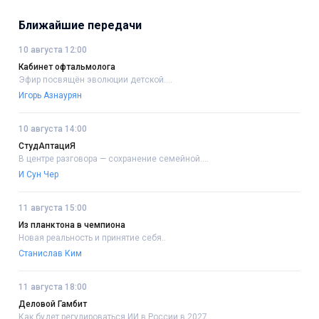
Ближайшие передачи
10 августа 12:00
Кабинет офтальмолога
Эфир посвящён эволюции детской....
Игорь Азнаурян
10 августа 14:00
СтудАптациЯ
В центре разговора — сохранение семейной....
И Сун Чер
11 августа 15:00
Из планктона в чемпиона
Новая реальность и принятие себя..
Станислав Ким
11 августа 18:00
Деловой Гамбит
Как будет регулироваться ИИ в России в 2027....