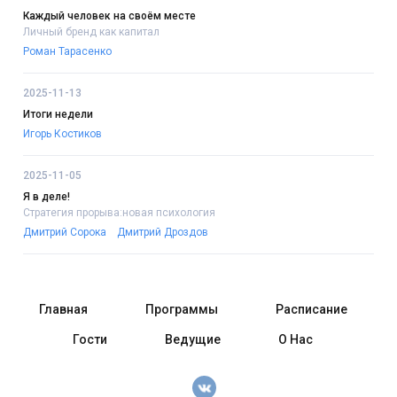
Каждый человек на своём месте
Личный бренд как капитал
Роман Тарасенко
2025-11-13
Итоги недели
Игорь Костиков
2025-11-05
Я в деле!
Стратегия прорыва:новая психология
Дмитрий Сорока
Дмитрий Дроздов
Главная
Программы
Расписание
Гости
Ведущие
О Нас