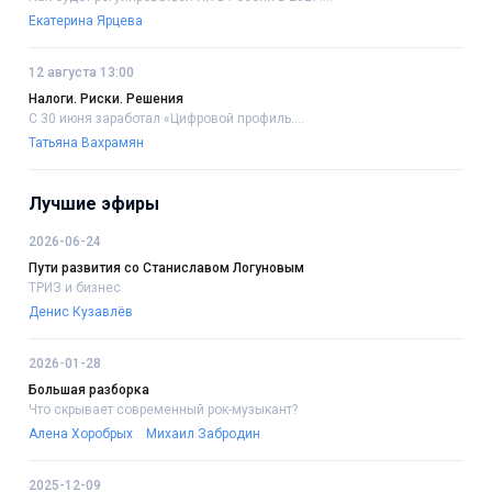
Екатерина Ярцева
12 августа 13:00
Налоги. Риски. Решения
С 30 июня заработал «Цифровой профиль....
Татьяна Вахрамян
Лучшие эфиры
2026-06-24
Пути развития со Станиславом Логуновым
ТРИЗ и бизнес
Денис Кузавлёв
2026-01-28
Большая разборка
Что скрывает современный рок-музыкант?
Алена Хоробрых
Михаил Забродин
2025-12-09