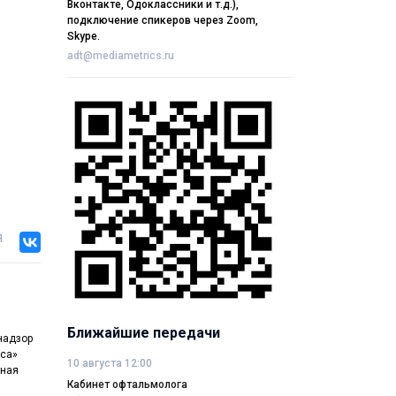
Вконтакте, Одоклассники и т.д.),
подключение спикеров через Zoom,
Skype.
adt@mediametrics.ru
я
Ближайшие передачи
надзор
кса»
10 августа 12:00
нная
Кабинет офтальмолога