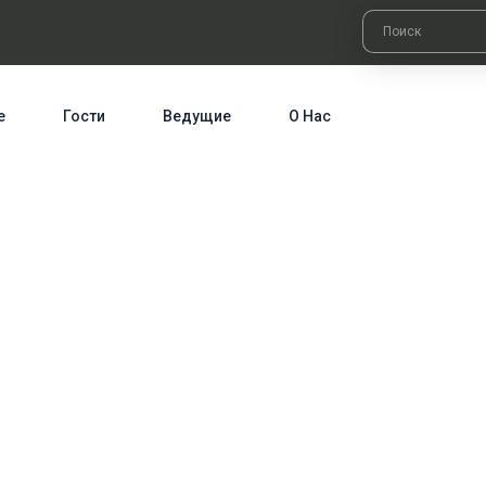
е
Гости
Ведущие
О Нас