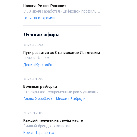
Налоги. Риски. Решения
С 30 июня заработал «Цифровой профиль....
Татьяна Вахрамян
Лучшие эфиры
2026-06-24
Пути развития со Станиславом Логуновым
ТРИЗ и бизнес
Денис Кузавлёв
2026-01-28
Большая разборка
Что скрывает современный рок-музыкант?
Алена Хоробрых
Михаил Забродин
2025-12-09
Каждый человек на своём месте
Личный бренд как капитал
Роман Тарасенко