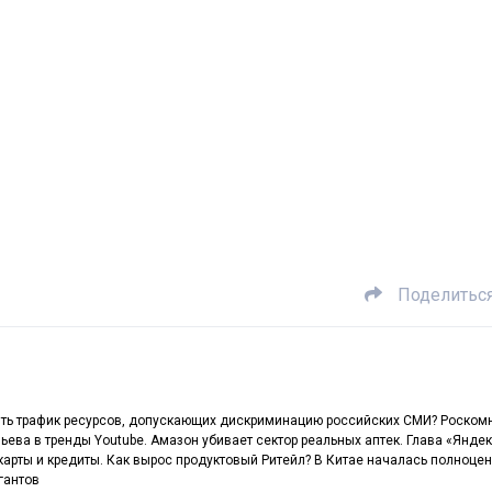
Поделитьс
ть трафик ресурсов, допускающих дискриминацию российских СМИ? Роском
ьева в тренды Youtube. Амазон убивает сектор реальных аптек. Глава «Янде
карты и кредиты. Как вырос продуктовый Ритейл? В Китае началась полноце
гантов