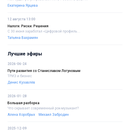
Екатерина Ярцева
12 августа 13:00
Налоги. Риски. Решения
С 30 июня заработал «Цифровой профиль....
Татьяна Вахрамян
Лучшие эфиры
2026-06-24
Пути развития со Станиславом Логуновым
ТРИЗ и бизнес
Денис Кузавлёв
2026-01-28
Большая разборка
Что скрывает современный рок-музыкант?
Алена Хоробрых
Михаил Забродин
2025-12-09