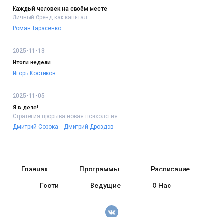
Каждый человек на своём месте
Личный бренд как капитал
Роман Тарасенко
2025-11-13
Итоги недели
Игорь Костиков
2025-11-05
Я в деле!
Стратегия прорыва:новая психология
Дмитрий Сорока
Дмитрий Дроздов
Главная
Программы
Расписание
Гости
Ведущие
О Нас