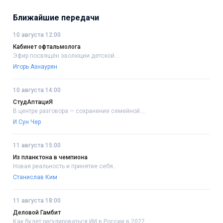
Ближайшие передачи
10 августа 12:00
Кабинет офтальмолога
Эфир посвящён эволюции детской....
Игорь Азнаурян
10 августа 14:00
СтудАптациЯ
В центре разговора — сохранение семейной....
И Сун Чер
11 августа 15:00
Из планктона в чемпиона
Новая реальность и принятие себя..
Станислав Ким
11 августа 18:00
Деловой Гамбит
Как будет регулироваться ИИ в России в 2027....