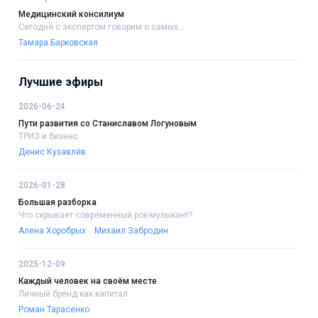
Медицинский консилиум
Сегодня с экспертом говорим о самых....
Тамара Барковская
Лучшие эфиры
2026-06-24
Пути развития со Станиславом Логуновым
ТРИЗ и бизнес
Денис Кузавлёв
2026-01-28
Большая разборка
Что скрывает современный рок-музыкант?
Алена Хоробрых
Михаил Забродин
2025-12-09
Каждый человек на своём месте
Личный бренд как капитал
Роман Тарасенко