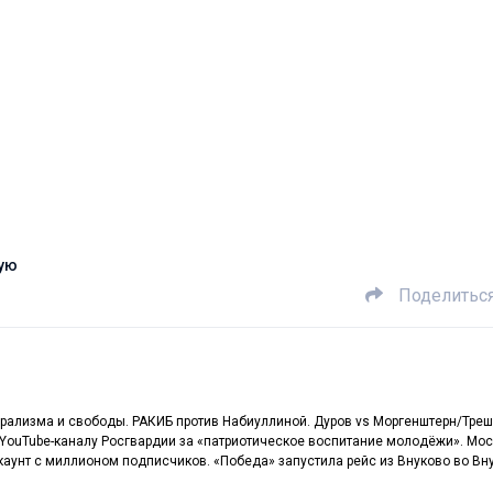
щую
Поделитьс
рализма и свободы. РАКИБ против Набиуллиной. Дуров vs Моргенштерн/Треш
и YouTube-каналу Росгвардии за «патриотическое воспитание молодёжи». Мо
ккаунт с миллионом подписчиков. «Победа» запустила рейс из Внуково во Вну