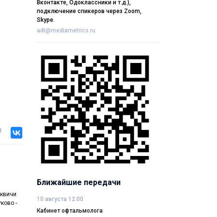
Вконтакте, Одоклассники и т.д.),
подключение спикеров через Zoom,
Skype.
adt@mediametrics.ru
я
Ближайшие передачи
сквичи
10 августа 12:00
ково -
Кабинет офтальмолога