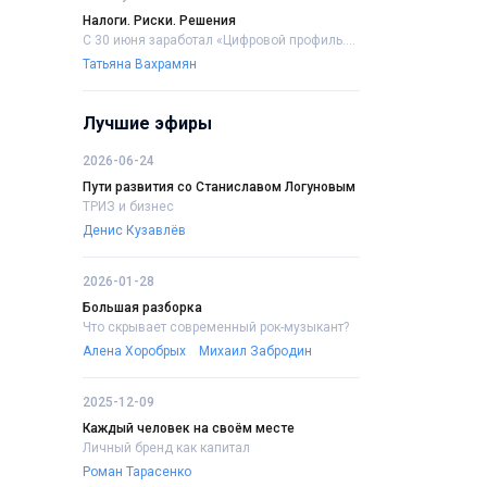
Налоги. Риски. Решения
С 30 июня заработал «Цифровой профиль....
Татьяна Вахрамян
Лучшие эфиры
2026-06-24
Пути развития со Станиславом Логуновым
ТРИЗ и бизнес
Денис Кузавлёв
2026-01-28
Большая разборка
Что скрывает современный рок-музыкант?
Алена Хоробрых
Михаил Забродин
2025-12-09
Каждый человек на своём месте
Личный бренд как капитал
Роман Тарасенко