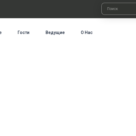
е
Гости
Ведущие
О Нас