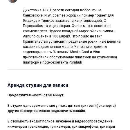
Дихотомия 187. Новости сегодня любопытные
банковские. И Wildberries хороший пример подает для
Яндекса и Тиньков зажигает с капитализацией. С
Порнохабом та еще история. Очень много советов в
комментариях. Чудеса ковидной мировой экономики -
AirnBnb оценен в 100 млрд$. Что пошло не так?
Правительство установит предельные розничные цены на
сахар и подсолнечное масло. Чиновники должны
задекларировать биткоины! MasterСard и Visa
приостановили обслуживание платежей на крупнейшей
платформе порно-контента Pornhub
Аренда студии для записи
Продолжительность от 50 минут.
В студии одновременно могут находиться три гостя( эксперта)
других экспертов можно подключить онлайн.
В стоимость входит полное звуковое и видеосопровождение
инженером трансляции, три камеры, три микрофона, три пары