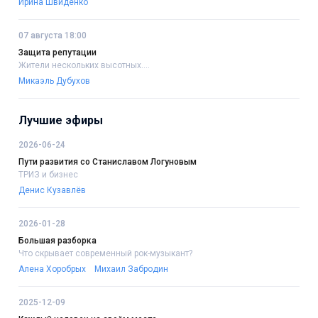
Ирина Швиденко
07 августа 18:00
Защита репутации
Жители нескольких высотных....
Микаэль Дубухов
Лучшие эфиры
2026-06-24
Пути развития со Станиславом Логуновым
ТРИЗ и бизнес
Денис Кузавлёв
2026-01-28
Большая разборка
Что скрывает современный рок-музыкант?
Алена Хоробрых
Михаил Забродин
2025-12-09