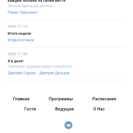
Каждый человек на своём месте
Личный бренд как капитал
Роман Тарасенко
2025-11-13
Итоги недели
Игорь Костиков
2025-11-05
Я в деле!
Стратегия прорыва:новая психология
Дмитрий Сорока
Дмитрий Дроздов
Главная
Программы
Расписание
Гости
Ведущие
О Нас