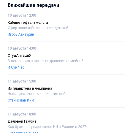
Ближайшие передачи
10 августа 12:00
Кабинет офтальмолога
Эфир посвящён эволюции детской....
Игорь Азнаурян
10 августа 14:00
СтудАптациЯ
В центре разговора — сохранение семейной....
И Сун Чер
11 августа 15:00
Из планктона в чемпиона
Новая реальность и принятие себя..
Станислав Ким
11 августа 18:00
Деловой Гамбит
Как будет регулироваться ИИ в России в 2027....