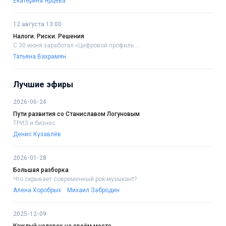
Екатерина Ярцева
12 августа 13:00
Налоги. Риски. Решения
С 30 июня заработал «Цифровой профиль....
Татьяна Вахрамян
Лучшие эфиры
2026-06-24
Пути развития со Станиславом Логуновым
ТРИЗ и бизнес
Денис Кузавлёв
2026-01-28
Большая разборка
Что скрывает современный рок-музыкант?
Алена Хоробрых
Михаил Забродин
2025-12-09
Каждый человек на своём месте