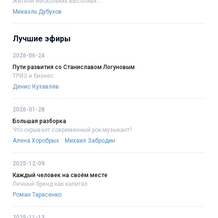
Жители нескольких высотных....
Микаэль Дубухов
Лучшие эфиры
2026-06-24
Пути развития со Станиславом Логуновым
ТРИЗ и бизнес
Денис Кузавлёв
2026-01-28
Большая разборка
Что скрывает современный рок-музыкант?
Алена Хоробрых
Михаил Забродин
2025-12-09
Каждый человек на своём месте
Личный бренд как капитал
Роман Тарасенко
2025-11-13