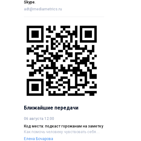
Skype.
adt@mediametrics.ru
Ближайшие передачи
06 августа 12:00
Код места: подкаст горожанам на заметку
Как помочь человеку чувствовать себя....
Елена Бочарова