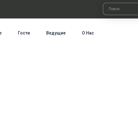
е
Гости
Ведущие
О Нас