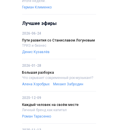
Итоги недели..
Герман Клименко
Лучшие эфиры
2026-06-24
Пути развития со Станиславом Логуновым
ТРИЗ и бизнес
Денис Кузавлёв
2026-01-28
Большая разборка
Что скрывает современный рок-музыкант?
Алена Хоробрых
Михаил Забродин
2025-12-09
Каждый человек на своём месте
Личный бренд как капитал
Роман Тарасенко
2025-11-13