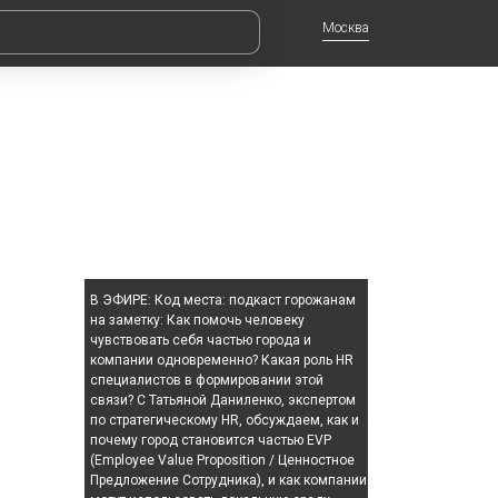
Москва
В ЭФИРЕ:
Код места: подкаст горожанам
на заметку: Как помочь человеку
чувствовать себя частью города и
компании одновременно? Какая роль HR
специалистов в формировании этой
связи? С Татьяной Даниленко, экспертом
по стратегическому HR, обсуждаем, как и
почему город становится частью EVP
(Employee Value Proposition / Ценностное
Предложение Сотрудника), и как компании