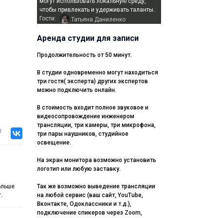
могут использовать локальную среду,
чтобы привлекать и удерживать таланты.
Гости:
Татьяна Даниленко
Аренда студии для записи
Продолжительность от 50 минут.
В студии одновременно могут находиться
три гостя( эксперта) других экспертов
можно подключить онлайн.
В стоимость входит полное звуковое и
видеосопровождение инженером
трансляции, три камеры, три микрофона,
я
три пары наушников, студийное
освещение.
На экран монитора возможно установить
логотип или любую заставку.
ольше
Так же возможно выведение трансляции
.
на любой сервис (ваш сайт, YouTube,
Вконтакте, Одоклассники и т.д.),
подключение спикеров через Zoom,