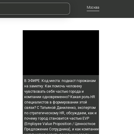
Москва
В ЭФИРЕ:
Код места: подкаст горожанам
на заметку: Как помочь человеку
чувствовать себя частью города и
компании одновременно? Какая роль HR
специалистов в формировании этой
связи? С Татьяной Даниленко, экспертом
по стратегическому HR, обсуждаем, как и
почему город становится частью EVP
(Employee Value Proposition / Ценностное
Предложение Сотрудника), и как компании