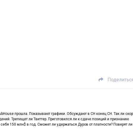
Поделитьс
ubHouse прошла. Показывают графики. Обсуждают в CH конец CH. Так ли ско
ений. Трепещет ли Твиттер. Приготовился ли к сдаче позиций и признанию
 себя 150 млн$ в год. Сможет ли удержаться Дуров от платности? Поверят л