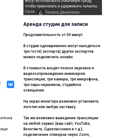
могут использовать локальную среду,
чтобы привлекать и удерживать таланты.
Гости:
Татьяна Даниленко
Аренда студии для записи
Продолжительность от 50 минут.
В студии одновременно могут находиться
три гостя( эксперта) других экспертов
можно подключить онлайн.
В стоимость входит полное звуковое и
видеосопровождение инженером
трансляции, три камеры, три микрофона,
я
три пары наушников, студийное
освещение.
На экран монитора возможно установить
логотип или любую заставку.
ротечна
Так же возможно выведение трансляции
на любой сервис (ваш сайт, YouTube,
и еще
Вконтакте, Одоклассники и т.д.),
подключение спикеров через Zoom,