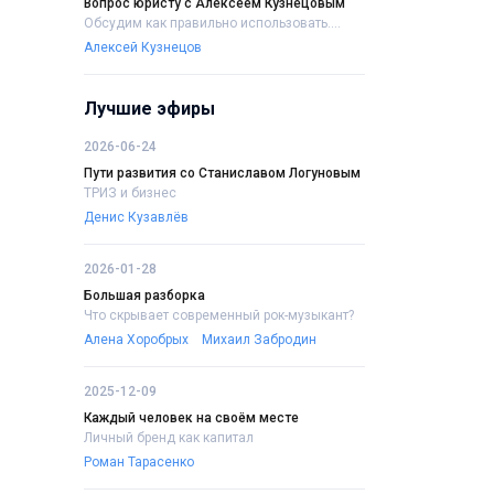
Вопрос юристу с Алексеем Кузнецовым
Обсудим как правильно использовать....
Алексей Кузнецов
Лучшие эфиры
2026-06-24
Пути развития со Станиславом Логуновым
ТРИЗ и бизнес
Денис Кузавлёв
2026-01-28
Большая разборка
Что скрывает современный рок-музыкант?
Алена Хоробрых
Михаил Забродин
2025-12-09
Каждый человек на своём месте
Личный бренд как капитал
Роман Тарасенко