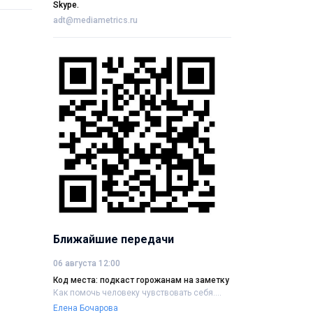
Skype.
adt@mediametrics.ru
Ближайшие передачи
06 августа 12:00
Код места: подкаст горожанам на заметку
Как помочь человеку чувствовать себя....
Елена Бочарова