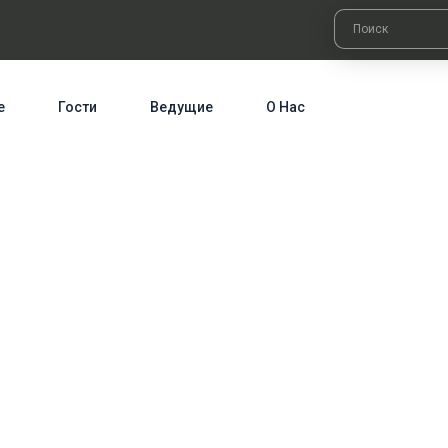
е
Гости
Ведущие
О Нас