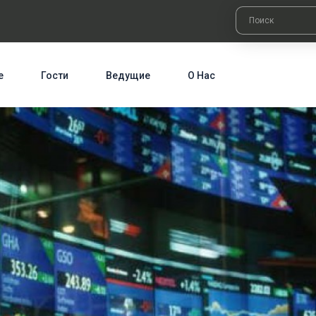
е
Гости
Ведущие
О Нас