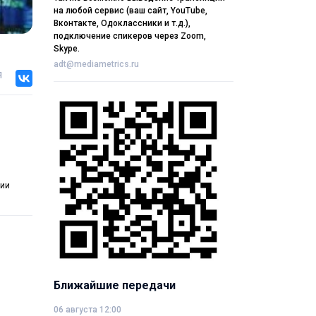
на любой сервис (ваш сайт, YouTube,
Вконтакте, Одоклассники и т.д.),
подключение спикеров через Zoom,
Skype.
adt@mediametrics.ru
я
ции
Ближайшие передачи
06 августа 12:00