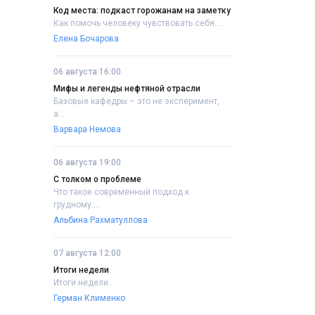
Код места: подкаст горожанам на заметку
Как помочь человеку чувствовать себя....
Елена Бочарова
06 августа 16:00
Мифы и легенды нефтяной отрасли
Базовые кафедры – это не эксперимент,
а....
Варвара Немова
06 августа 19:00
С толком о проблеме
Что такое современный подход к
грудному....
Альбина Рахматуллова
07 августа 12:00
Итоги недели
Итоги недели..
Герман Клименко