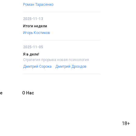
Роман Тарасенко
2025-11-13
Итоги недели
Игорь Костиков
2025-11-05
Я в деле!
Стратегия прорыва:новая психология
Дмитрий Сорока
Дмитрий Дроздов
е
О Нас
18+