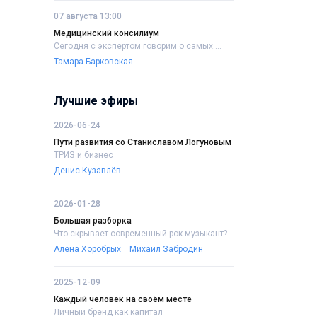
07 августа 13:00
Медицинский консилиум
Сегодня с экспертом говорим о самых....
Тамара Барковская
Лучшие эфиры
2026-06-24
Пути развития со Станиславом Логуновым
ТРИЗ и бизнес
Денис Кузавлёв
2026-01-28
Большая разборка
Что скрывает современный рок-музыкант?
Алена Хоробрых
Михаил Забродин
2025-12-09
Каждый человек на своём месте
Личный бренд как капитал