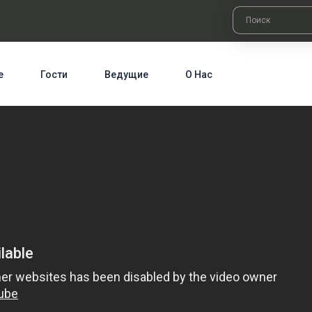
е
Гости
Ведущие
О Нас