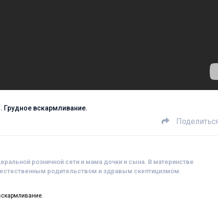
. Грудное вскармливание.
Поделитьс
еральной розничной сети и мама дочки и сына. В материнстве
 естественным родительством и здравым скептицизмом.
вскармливание.