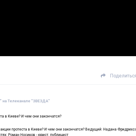
Поделитьс
 на Телеканале "ЗВЕЗДА"
а в Киеве? И чем они закончатся?
 акции протеста в Киеве? И чем они закончатся? Ведущий: Надана Фридрихс
остях: Роман Носиков - юрист, публицист