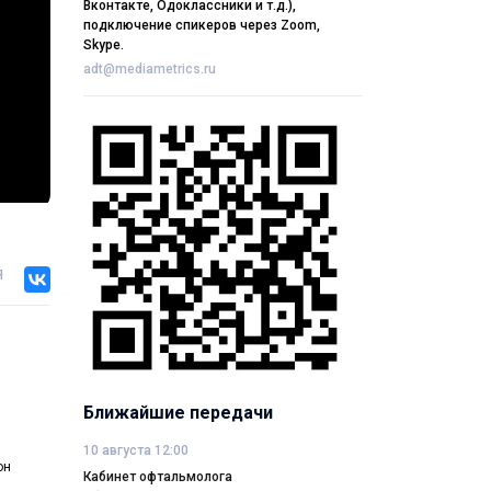
Вконтакте, Одоклассники и т.д.),
подключение спикеров через Zoom,
Skype.
adt@mediametrics.ru
я
Ближайшие передачи
10 августа 12:00
он
Кабинет офтальмолога