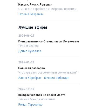
Налоги. Риски. Решения
С 30 июня заработал «Цифровой профиль....
Татьяна Вахрамян
Лучшие эфиры
2026-06-24
Пути развития со Станиславом Логуновым
ТРИЗ и бизнес
Денис Кузавлёв
2026-01-28
Большая разборка
Что скрывает современный рок-музыкант?
Алена Хоробрых
Михаил Забродин
2025-12-09
Каждый человек на своём месте
Личный бренд как капитал
Роман Тарасенко