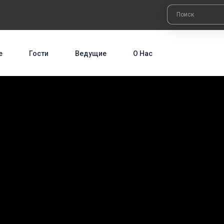
е
Гости
Ведущие
О Нас